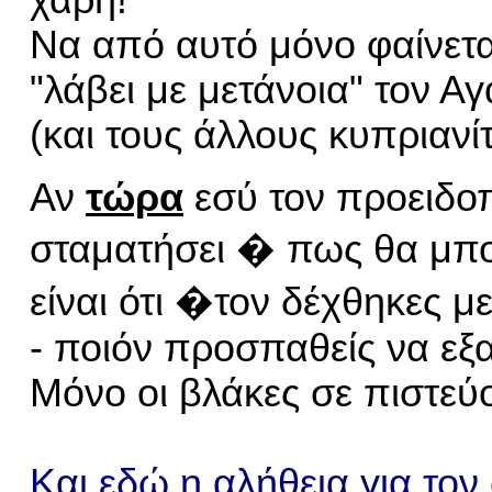
χάρη!
Να από αυτό μόνο φαίνετα
"λάβει με μετάνοια" τον Α
(και τους άλλους κυπριανίτ
Αν
τώρα
εσύ τον προειδο
σταματήσει � πως θα μπ
είναι ότι �τον δέχθηκες μ
- ποιόν προσπαθείς να εξ
Μόνο οι βλάκες σε πιστεύο
Και εδώ η αλήθεια για τον