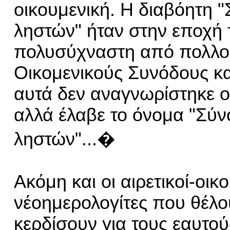
οικουμενικ
ή
.
Η
διαβόητ
η
"
ληστών" ήταν στην εποχή 
πολυσύχναστ
η
από πολλο
Οικομενικούς Συνόδους
κα
αυτά δεν αναγνωρίστηκε
ο
αλλά έλαβε το όνομα "Σύ
ληστών"...
�
Ακόμη και οι αιρετικοί-οικ
νέοημερολογίτες που θέλο
κερδίσουν για τους εαυτού