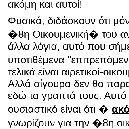
ακόμη και αυτοί!
Φυσικά, διδάσκουν ότι μό
�8η Οικουμενική� του αν
άλλα λόγια, αυτό που σήμε
υποτιθέμεν
α
"επιτρ
επόμεν
τελικά είναι αιρετικοί-οικο
Αλλά σίγουρα δεν θα παρ
εδώ τα γραπτά τους. Αυτό 
ουσιαστικό είναι ότι �
ακ
γνωρίζουν
για
την �8η οι