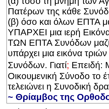
(
α
) τόσο
τη
μνήμη των Αγ
Πατέρων της κάθε
Συνόδ
(
β
)
όσο
και όλων ΕΠΤΑ μ
ΥΠΑΡΧΕΙ
μια ιερή
Εικόν
ΤΩΝ ΕΠΤΑ
Σ
υ
ν
ό
δ
ων
μαζί
υπάρχει μια εικόνα τριών
Σ
υ
ν
ό
δ
ων
. Γιατί
;
Επειδή: 
Οικουμενική Σύνοδο το έ
τελειώνει
η
Συνοδικ
ή
δρα
~
Θ
ρίαμβος της Ορθοδο