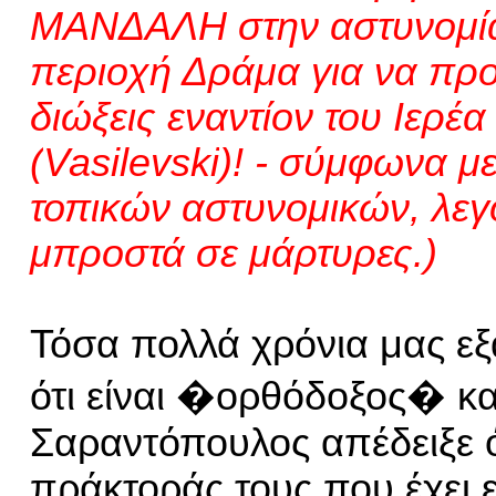
ΜΑΝΔΑΛΗ στην αστυνομί
περιοχή Δράμα για να πρ
διώξεις εναντίον του Ιερέ
(
Vasilevski
)! - σύμφωνα με
τοπικών αστυνομικών, λε
μπροστά σε μάρτυρες.
)
Τόσα
πολλά
χρόνια μας ε
ότι
είναι
�
ο
ρθόδοξο
ς
� κα
Σαραντόπουλος
απέδειξε ό
πράκτοράς τους
που έχει