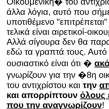
Οικουμενική� του αντίχρι
άλλα λόγια, αυτό που σήμε
υποτιθέμενο "επιτρέπεται"
τελικά είναι αιρετικοί-οικο
Αλλά σίγουρα δεν θα παρ
εδώ τα γραπτά τους. Αυτό 
ουσιαστικό είναι ότι �
ακ
γνωρίζουν
για
την �8η οι
του αντιχρίστου και
την
α
και απορρίπτουν
όλους 
που τ
ην
αναγνωρίζουν
!