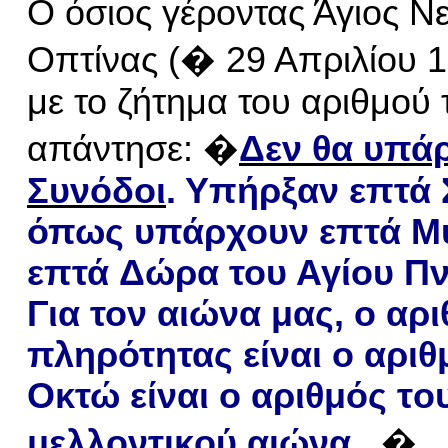
Ο όσιος γέροντας Άγιος Νε
Οπτίνας (� 29 Απριλίου 1
με το ζήτημα του αριθμού
απάντησε: �
Δεν θα
υπά
Συνόδοι
. Υπήρξαν επτά
όπως υπάρχουν επτά
Μ
επτά
Δώρα
του Αγίου Πν
Για τον αιώνα μας, ο αρ
πληρότητας είναι ο αριθ
Οκτώ είναι ο αριθμός τ
ο
μελλοντικ
ού
αιώνα
...
�