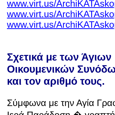
www.virt.us/
ArchiKATAsko
www.virt.us/
ArchiKATAsko
www.virt.us/
ArchiKATAsko
Σχετικά
με τ
ων
Άγι
ων
Οικουμενικών Συνόδ
και
τ
ο
ν
αριθμό τους.
Σύμφωνα με την Αγία Γραφ