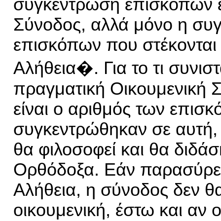
συγκέντρωση επισκόπων ε
Σύνοδος, αλλά μόνο η συ
επισκόπων που στέκονται
Αλήθεια�.
Για το τι συνισ
πραγματική
Οικουμενική 
είναι ο αριθμός των επισ
συγκεντρώθηκαν σε αυτ
ή
,
θα φιλοσοφεί και
θ
α
διδάσ
Ο
ρθόδοξα. Εάν παρασύρε
Αλήθεια,
η σ
ύνοδο
ς
δεν θα
οικουμενικ
ή
, έστω και αν 