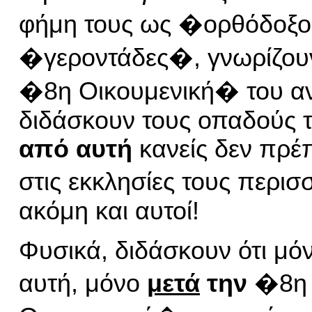
φήμη τους ως �ορθόδοξο
�γεροντάδες�, γνωρίζου
�8η Οικουμενική� του αν
διδάσκουν τους οπαδούς τ
από αυτή
κανείς δεν πρέπ
στις εκκλησίες τους περι
ακόμη και αυτοί!
Φυσικά, διδάσκουν ότι μό
αυτ
ή
, μόνο
μετά
την
�8η