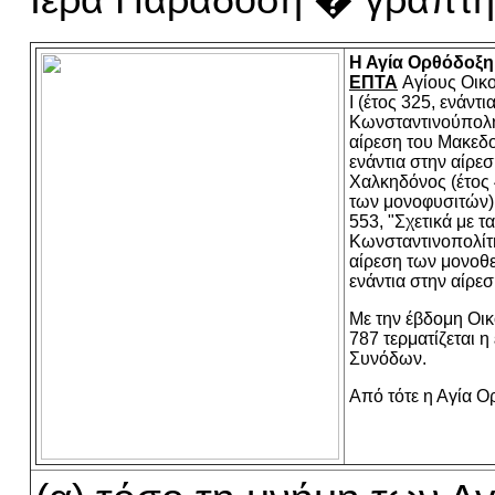
Ιερά
Παράδοση � γραπτή 
Η Αγία Ορθόδοξη
ΕΠΤΑ
Αγίους Οικ
Ι (έτος 325, ενάντι
Κωνσταντινούπολη 
αίρεση του Μακεδο
ενάντια στην αίρεσ
Χαλκηδόνος (έτος 
των μονοφυσιτών).
553, "Σχετικά με τα
Κωνσταντινοπολίτη 
αίρεση των μονοθελ
ενάντια στην αίρεσ
Με τ
ην
έβδομ
η
Οικ
787 τερματίζεται 
Συνόδων.
Από τότε η Αγία Ο