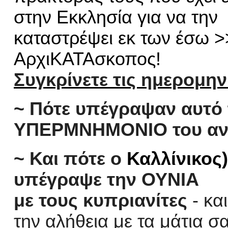
σ
την Εκκλησία για να
την
καταστρέψ
ει
εκ των έσω
>
ΑρχιΚΑΤΑσκοπος!
Σ
υγκρίνετε τις ημερομην
~
Πότε υπέγραψαν αυτό 
ΥΠΕΡΜΝΗΜΟΝΙΟ του αντ
~
Και πότε ο
Καλλ
ί
ν
ι
κος
)
υπέγραψ
ε
την
ΟΥΝΙΑ
με
τους
κυπριανίτες
- κα
την αλήθεια με τα μάτια σ