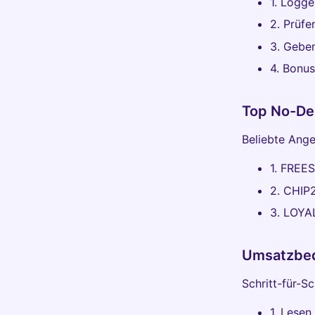
1. Logge
2. Prüfe
3. Geben
4. Bonus
Top No-De
Beliebte Ang
1. FREES
2. CHIP2
3. LOYAL
Umsatzbed
Schritt-für-S
1. Lesen