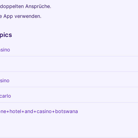
 doppelten Ansprüche.
le App verwenden.
pics
asino
asino
carlo
one+hotel+and+casino+botswana