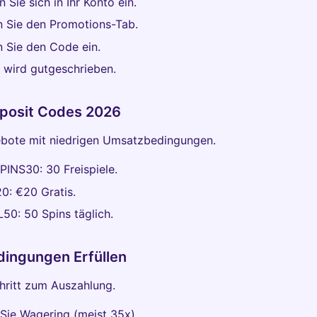
n Sie sich in Ihr Konto ein.
n Sie den Promotions-Tab.
 Sie den Code ein.
 wird gutgeschrieben.
posit Codes 2026
ebote mit niedrigen Umsatzbedingungen.
PINS30: 30 Freispiele.
0: €20 Gratis.
50: 50 Spins täglich.
ingungen Erfüllen
chritt zum Auszahlung.
 Sie Wagering (meist 35x).