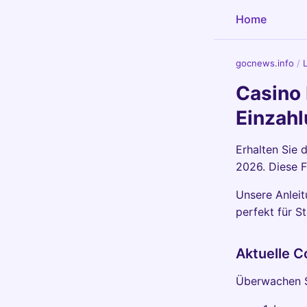
Home
gocnews.info
/
L
Casino
Einzah
Erhalten Sie 
2026. Diese F
Unsere Anleit
perfekt für 
Aktuelle 
Überwachen S