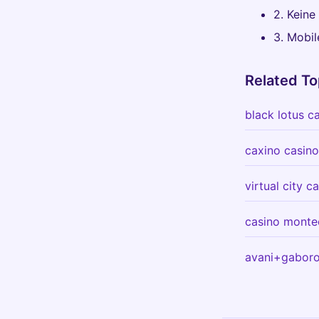
2. Keine
3. Mobi
Related To
black lotus c
caxino casino
virtual city c
casino monte
avani+gabor