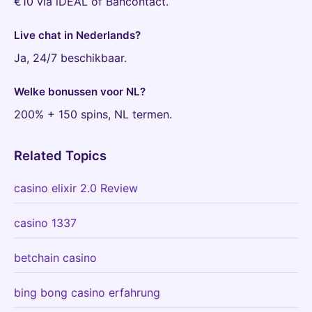
€10 via iDEAL of Bancontact.
Live chat in Nederlands?
Ja, 24/7 beschikbaar.
Welke bonussen voor NL?
200% + 150 spins, NL termen.
Related Topics
casino elixir 2.0 Review
casino 1337
betchain casino
bing bong casino erfahrung