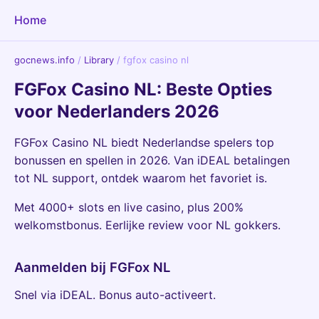
Home
gocnews.info
/
Library
/
fgfox casino nl
FGFox Casino NL: Beste Opties
voor Nederlanders 2026
FGFox Casino NL biedt Nederlandse spelers top
bonussen en spellen in 2026. Van iDEAL betalingen
tot NL support, ontdek waarom het favoriet is.
Met 4000+ slots en live casino, plus 200%
welkomstbonus. Eerlijke review voor NL gokkers.
Aanmelden bij FGFox NL
Snel via iDEAL. Bonus auto-activeert.