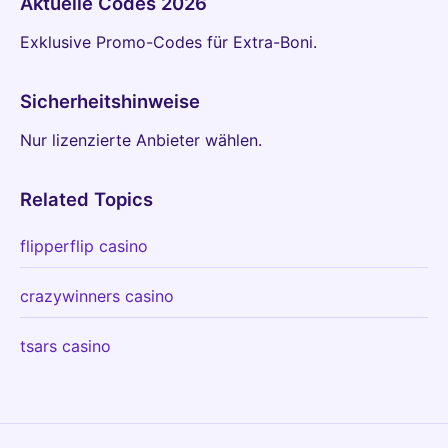
Aktuelle Codes 2026
Exklusive Promo-Codes für Extra-Boni.
Sicherheitshinweise
Nur lizenzierte Anbieter wählen.
Related Topics
flipperflip casino
crazywinners casino
tsars casino