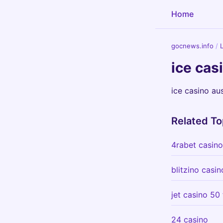
Home
gocnews.info
/
L
ice cas
ice casino au
Related To
4rabet casin
blitzino casin
jet casino 50
24 casino