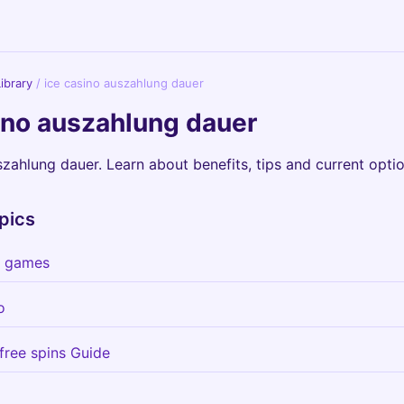
ibrary
/
ice casino auszahlung dauer
ino auszahlung dauer
szahlung dauer. Learn about benefits, tips and current optio
pics
o games
o
 free spins Guide