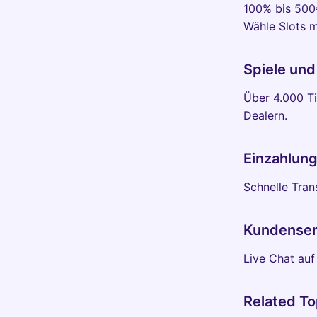
100% bis 500€
Wähle Slots 
Spiele und
Über 4.000 Ti
Dealern.
Einzahlun
Schnelle Tran
Kundenser
Live Chat auf
Related To