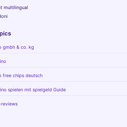
t multilingual
Boni
pics
no gmbh & co. kg
ino
 free chips deutsch
ino spielen mit spielgeld Guide
-reviews