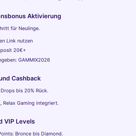
nsbonus Aktivierung
hritt für Neulinge.
en Link nutzen
eposit 20€+
ingeben: GAMMIX2026
 und Cashback
 Drops bis 20% Rück.
, Relax Gaming integriert.
d VIP Levels
Points: Bronce bis Diamond.