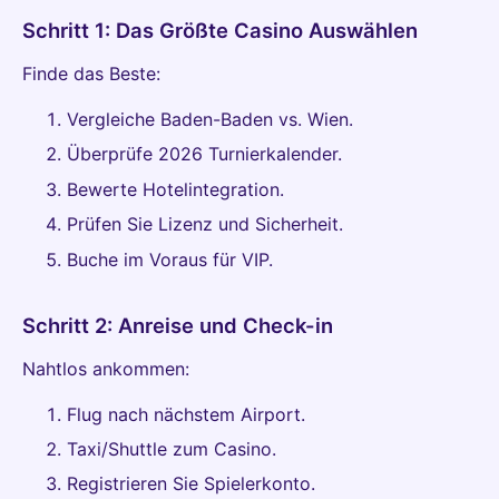
Schritt 1: Das Größte Casino Auswählen
Finde das Beste:
Vergleiche Baden-Baden vs. Wien.
Überprüfe 2026 Turnierkalender.
Bewerte Hotelintegration.
Prüfen Sie Lizenz und Sicherheit.
Buche im Voraus für VIP.
Schritt 2: Anreise und Check-in
Nahtlos ankommen:
Flug nach nächstem Airport.
Taxi/Shuttle zum Casino.
Registrieren Sie Spielerkonto.