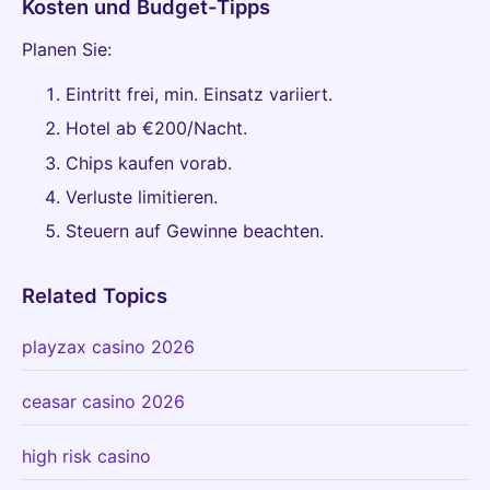
Kosten und Budget-Tipps
Planen Sie:
Eintritt frei, min. Einsatz variiert.
Hotel ab €200/Nacht.
Chips kaufen vorab.
Verluste limitieren.
Steuern auf Gewinne beachten.
Related Topics
playzax casino 2026
ceasar casino 2026
high risk casino