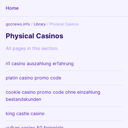
Home
gocnews.info
/
Library
/
Physical Casinos
Physical Casinos
All pages in this section.
n1 casino auszahlung erfahrung
platin casino promo code
cookie casino promo code ohne einzahlung
bestandskunden
king castle casino
vulkan casino 50 freispiele